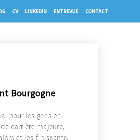
OS
CV
LINKEDIN
ENTREVUE
CONTACT
ont Bourgogne
éal pour les gens en
 de carrière majeure,
iors et les finissants!