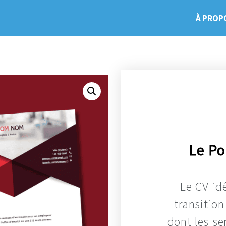
À PROP
Le P
Le CV id
transition
dont les sen