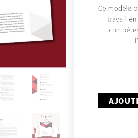
Ce modèle pl
travail e
compéten
l
AJOUTE