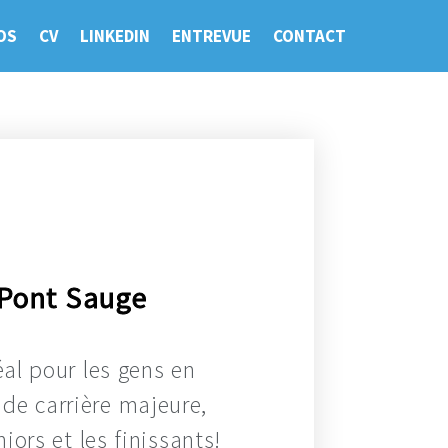
OS
CV
LINKEDIN
ENTREVUE
CONTACT
 Pont Sauge
éal pour les gens en
 de carrière majeure,
iors et les finissants!