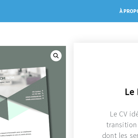
À PROP
Le
Le CV id
transition
dont les sen