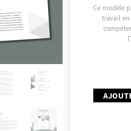
Ce modèle pl
travail e
compéten
l
AJOUTE