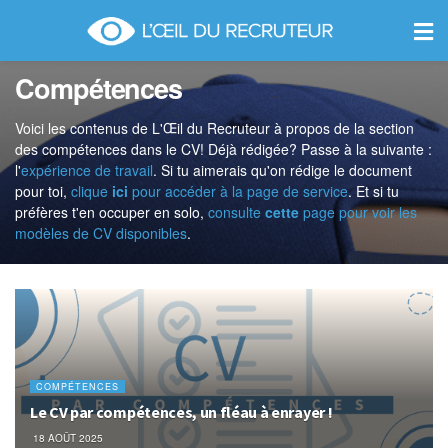
Compétences
Voici les contenus de L'Œil du Recruteur à propos de la section
des compétences dans le CV! Déjà rédigée? Passe à la suivante :
l'
expérience de travail
. Si tu aimerais qu'on rédige le document
pour toi,
clique
ici
pour accéder à la page de service
. Et si tu
préfères t'en occuper en solo,
consulte
cette
page pour voir les
modèles de CV disponibles
.
COMPÉTENCES
Le CV par compétences, un fléau à enrayer !
18 AOÛT 2025