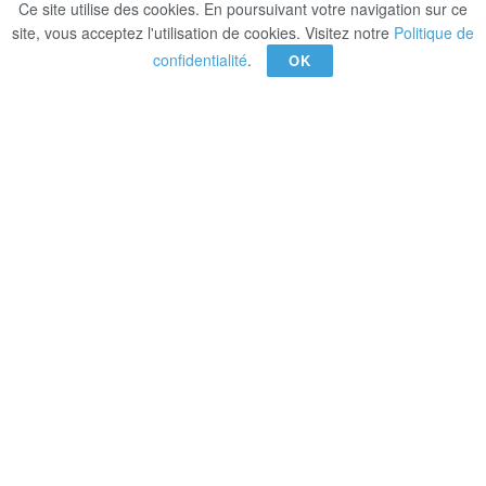
Ce site utilise des cookies. En poursuivant votre navigation sur ce
site, vous acceptez l'utilisation de cookies. Visitez notre
Politique de
confidentialité
.
OK
Le web regorge d’articles sur comment
réussir une entrevue, rédiger un bon CV,
une bonne lettre de présentation
etc. Laissez-moi vous présenter le sujet
d’une autre manière, voici 10 points à
retenir si vous voulez rater votre
entrevue.