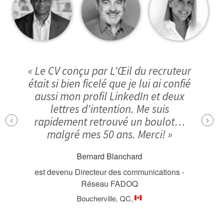
« Le CV conçu par L’Œil du recruteur
« Je c
était si bien ficelé que je lui ai confié
dan
aussi mon profil LinkedIn et deux
rec
lettres d’intention. Me suis
entrevu
rapidement retrouvé un boulot…
l’excel
malgré mes 50 ans. Merci! »
ont enga
mes att
Bernard Blanchard
sur les 
est devenu Directeur des communications -
Réseau FADOQ
est deven
Boucherville, QC,