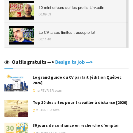
10 mini-erreurs sur les profils LinkedIn
00:09:59
Le CV a ses limites : accepte-le!
00:11:40
10 erreurs assez graves à ton entretien
d'embauche
Outils gratuits —>
Design ta job —>
00:14:06
Le grand guide du CV parfait [édition Québec
Comment je suis devenu digital nomad (et que
2026]
tu le peux aussi)
13 FÉVRIER 2026
00:13:16
Top 30 des sites pour travailler à distance [2026]
Prends des notes d'entrevue, je t'en supplie!
2 JANVIER 2026
00:04:46
30 jours de confiance en recherche d’emploi
Tes mots-clés sont sous tes yeux! 👀