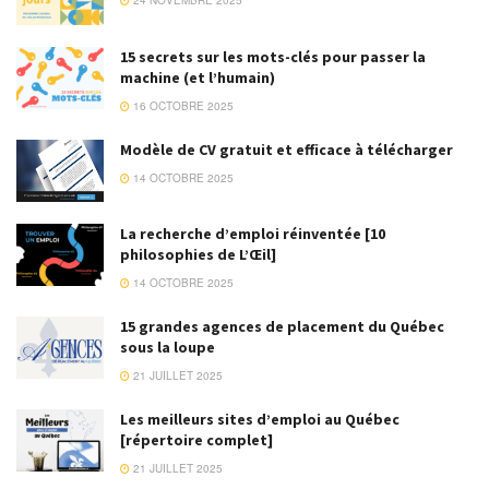
24 NOVEMBRE 2025
00:10:11
15 secrets sur les mots-clés pour passer la
machine (et l’humain)
« Qu'est-ce qui n'est PAS sur ton CV? »
(question d'entrevue)
16 OCTOBRE 2025
00:10:31
Modèle de CV gratuit et efficace à télécharger
Découragé par ta recherche d'emploi?
14 OCTOBRE 2025
Retrouve ton élan ici (avec moi)!
00:04:52
La recherche d’emploi réinventée [10
philosophies de L’Œil]
Ces questions d'entrevue qu'on ne voit pas
venir!
14 OCTOBRE 2025
00:09:28
15 grandes agences de placement du Québec
sous la loupe
3 moyens d'avoir une entrevue quand on est
sous-qualifié
21 JUILLET 2025
00:11:36
Les meilleurs sites d’emploi au Québec
[répertoire complet]
La lente agonie de la recherche d'emploi :
comment être plus productif?
21 JUILLET 2025